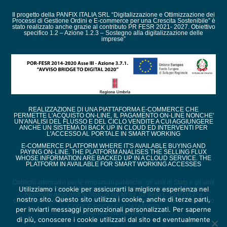
Il progetto della PANFIX ITALIA SRL “Digitalizzazione e Ottimizzazione dei
Processi di Gestione Ordini e E-commerce per una Crescita Sostenibile” è
stato realizzato anche grazie al contributo PR FESR 2021- 2027. Obiettivo
specifico 1.2 – Azione 1.2.3 – Sostegno alla digitalizzazione delle
imprese”
REALIZZAZIONE DI UNA PIATTAFORMA E-COMMERCE CHE
PERMETTE L'ACQUISTO ON-LINE, IL PAGAMENTO ON-LINE NONCHE'
UN'ANALISI DEL FLUSSO E DEL CICLO VENDITE A CUI AGGIUNGERE
ANCHE UN SISTEMA DI BACK UP IN CLOUD ED INTERVENTI PER
L'ACCESSO AL PORTALE IN SMART WORKING
E-COMMERCE PLATFORM WHERE IT'S AVAILABLE BUYING AND
PAYING ON-LINE. THE PLATFORM ANALISES THE SELLING FLUX
WHOSE INFORMATION ARE BACKED UP IN A CLOUD SERVICE. THE
PLATFORM IN AVAILABLE FOR SMART WORKING ACCESSES
Obblighi informativi per le erogazioni pubbliche: gli aiuti di Stato e gli aiuti
Utilizziamo i cookie per assicurarti la migliore esperienza nel
de minimis ricevuti dalla nostra impresa sono contenuti nel Registro
nazionale degli aiuti di Stato di cui all’art. 52 della L. 234/2012” e
nostro sito. Questo sito utilizza i cookie, anche di terze parti,
consultabili al seguente link, inserendo come chiave di ricerca nel campo
CODICE FISCALE 01241680550
per inviarti messaggi promozionali personalizzati. Per saperne
VISITA IL REGISTRO
di più, conoscere i cookie utilizzati dal sito ed eventualmente