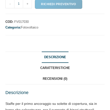
STAFFE
-
+
RICHIEDI PREVENTIVO
FISSE
PER
TEGOLE
COD:
FV017030
-
Categoria:
Fotovoltaico
PFA-
quantità
DESCRIZIONE
CARATTERISTICHE
RECENSIONI (0)
Descrizione
Staffe per il primo ancoraggio su solette di copertura, sia in
legno che calcestruzzo, per il supporto di binari strutturali.