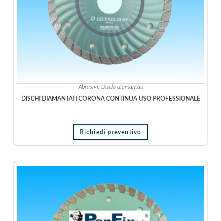
z
i
o
n
e
S
a
Abrasivi
,
Dischi diamantati
l
DISCHI DIAMANTATI CORONA CONTINUA USO PROFESSIONALE
d
a
t
u
Richiedi preventivo
r
a
T
a
g
l
i