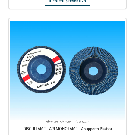
Richiedi preventivo
i
a
Abrasivi
,
Abrasivi tela e carta
DISCHI LAMELLARI MONOLAMELLA supporto Plastica