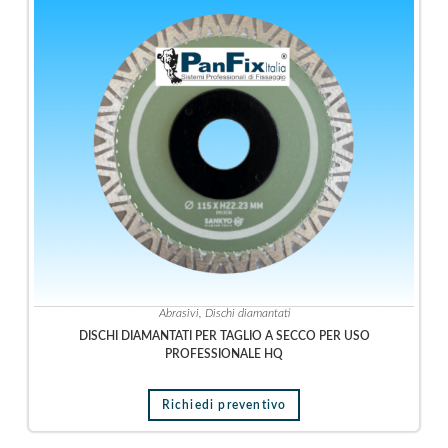
n
s
i
l
e
r
i
a
m
a
n
u
a
l
Abrasivi
,
Dischi diamantati
e
DISCHI DIAMANTATI PER TAGLIO A SECCO PER USO
U
PROFESSIONALE HQ
t
e
Richiedi preventivo
n
s