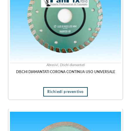
o
e
f
o
r
a
t
u
r
a
Abrasivi
,
Dischi diamantati
T
DISCHI DIAMANTATI CORONA CONTINUA USO UNIVERSALE
a
s
s
Richiedi preventivo
e
l
l
i
U
t