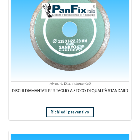
e
n
s
i
l
e
r
i
a
e
l
e
t
Abrasivi
,
Dischi diamantati
t
DISCHI DIAMANTATI PER TAGLIO A SECCO DI QUALITÀ STANDARD
r
i
c
Richiedi preventivo
a
U
t
e