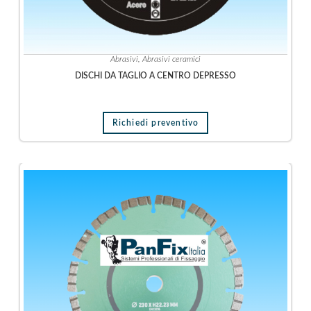
c
o
F
Abrasivi
,
Abrasivi ceramici
o
t
DISCHI DA TAGLIO A CENTRO DEPRESSO
o
v
o
Richiedi preventivo
l
t
a
i
c
o
I
d
r
a
u
l