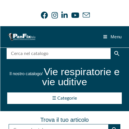
A
b
r
Menu
a
s
i
v
i
Vie respiratorie e
Il nostro catalogo/
A
vie uditive
c
c
e
☰ Categorie
s
s
o
r
Trova il tuo articolo
i