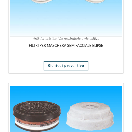
i
c
a
I
m
Antinfortunistica
,
Vie respiratorie e vie uditive
b
FILTRI PER MASCHERA SEMIFACCIALE ELIPSE
a
l
l
a
Richiedi preventivo
g
g
i
o
M
i
s
u
r
a