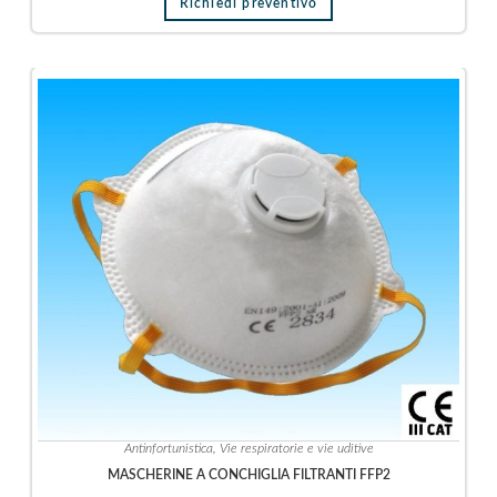
Richiedi preventivo
i
a
Antinfortunistica
,
Vie respiratorie e vie uditive
MASCHERINE A CONCHIGLIA FILTRANTI FFP2