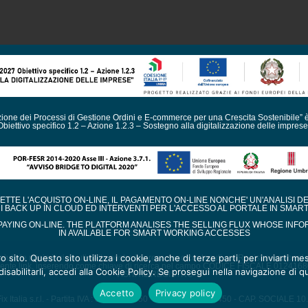
azione dei Processi di Gestione Ordini e E-commerce per una Crescita Sostenibile” 
Obiettivo specifico 1.2 – Azione 1.2.3 – Sostegno alla digitalizzazione delle imprese
TE L'ACQUISTO ON-LINE, IL PAGAMENTO ON-LINE NONCHE' UN'ANALISI D
DI BACK UP IN CLOUD ED INTERVENTI PER L'ACCESSO AL PORTALE IN SMAR
AYING ON-LINE. THE PLATFORM ANALISES THE SELLING FLUX WHOSE INFO
IN AVAILABLE FOR SMART WORKING ACCESSES
ro sito. Questo sito utilizza i cookie, anche di terze parti, per inviarti 
i aiuti de minimis ricevuti dalla nostra impresa sono contenuti nel Registro nazionale de
ente link, inserendo come chiave di ricerca nel campo CODICE FISCALE 012416
isabilitarli, accedi alla Cookie Policy. Se prosegui nella navigazione di qu
VISITA IL REGISTRO
Accetto
Privacy policy
x Italia s.r.l. - Partita IVA : 01241680550 - URI TR - REA 82450 - CAP. SOCIALE 1