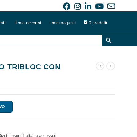
atti
Il mio account
I miei acquisti
0 prodotti
IO TRIBLOC CON
IVO
ivetti inserti filettati e accessori