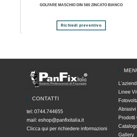
GOLFARE MASCHIO DIN 580 ZINCATO BIANCO
Questo
Richiedi preventivo
prodotto
ha
più
varianti.
Le
opzioni
possono
essere
scelte
nella
pagina
MEN
del
prodotto
L'azien
Linee Vi
CONTATTI
Fotovolt
Abrasivi
tel: 0744.744655
Prodotti
mail:
eshop@panfixitalia.it
Catalog
Clicca qui per richiedere informazioni
Gallery