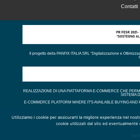
Contatti
Il progetto della PANFIX ITALIA SRL “Digitalizzazione e Ottimizz
REALIZZAZIONE DI UNA PIATTAFORMA E-COMMERCE CHE PERMET
SISTEMA 
E-COMMERCE PLATFORM WHERE IT'S AVAILABLE BUYING AND P
Utilizziamo i cookie per assicurarti la migliore esperienza nel nost
Obblighi informativi per le erogazioni pubbliche: gli aiuti di Stato e gl
segu
cookie utilizzati dal sito ed eventualmente d
PanFi