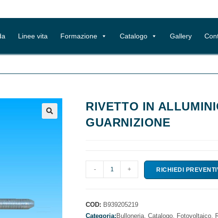
da
Linee vita
Formazione
Catalogo
Gallery
Cont
RIVETTO IN ALLUMIN
GUARNIZIONE
RIVETTO
-
+
RICHIEDI PREVENT
IN
ALLUMINIO
TRIBLOC
COD:
B939205219
CON
Categoria:
Bulloneria,
Catalogo,
Fotovoltaico,
R