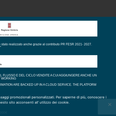
è stato realizzato anche grazie al contributo PR FESR 2021- 2027.
”
EL FLUSSO E DEL CICLO VENDITE A CUI AGGIUNGERE ANCHE UN
T WORKING
RMATION ARE BACKED UP IN A CLOUD SERVICE. THE PLATFORM
messaggi promozionali personalizzati. Per saperne di più, conoscere i
gli aiuti di Stato di cui all’art. 52 della L. 234/2012” e consultabili al
80550
esto sito acconsenti all’ utilizzo dei cookie.
0.000€