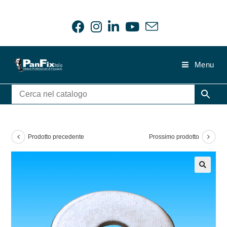
Salta
al
contenuto
Menu
Prodotto precedente
Prossimo prodotto