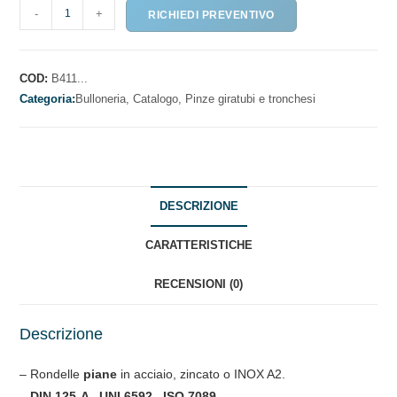
RONDELLE
-
+
RICHIEDI PREVENTIVO
GREMBIALINE
UNI6593-
3
COD:
B411...
quantità
Categoria:
Bulloneria,
Catalogo,
Pinze giratubi e tronchesi
DESCRIZIONE
CARATTERISTICHE
RECENSIONI (0)
Descrizione
– Rondelle
piane
in acciaio, zincato o INOX A2.
– DIN 125-A , UNI 6592 , ISO 7089.