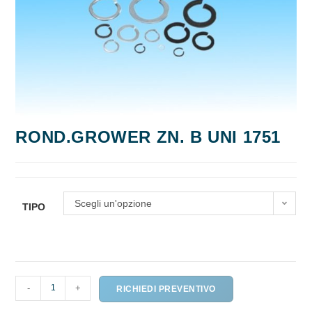
ROND.GROWER ZN. B UNI 1751
Scegli un'opzione
TIPO
ROND.GROWER
-
+
RICHIEDI PREVENTIVO
ZN.