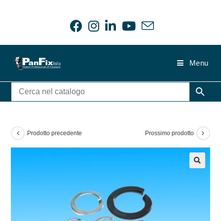
Salta
al
contenuto
Menu
Prodotto precedente
Prossimo prodotto