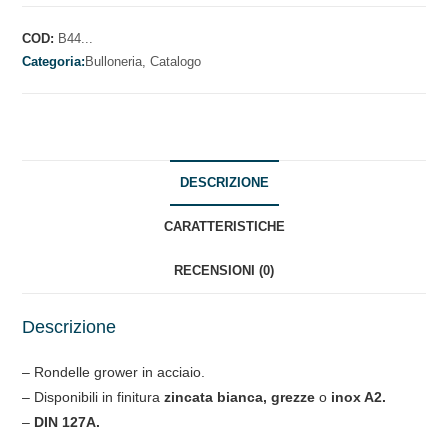
B
UNI
COD:
B44...
1751
Categoria:
Bulloneria,
Catalogo
quantità
DESCRIZIONE
CARATTERISTICHE
RECENSIONI (0)
Descrizione
– Rondelle grower in acciaio.
– Disponibili in finitura
zincata bianca, grezze
o
inox A2.
–
DIN 127A.