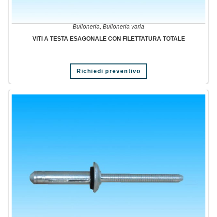
Bulloneria
,
Bulloneria varia
VITI A TESTA ESAGONALE CON FILETTATURA TOTALE
Questo
Richiedi preventivo
prodotto
ha
più
varianti.
Le
opzioni
possono
essere
scelte
nella
pagina
del
prodotto