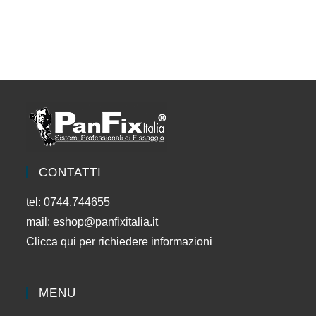
varianti.
Le
opzioni
possono
essere
scelte
nella
pagina
del
prodotto
CONTATTI
tel: 0744.744655
mail:
eshop@panfixitalia.it
Clicca qui per richiedere informazioni
MENU