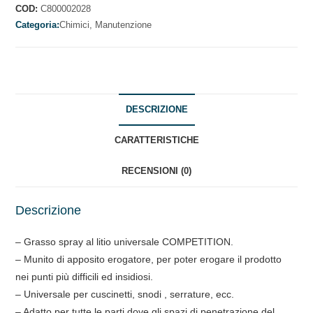
LITIO
COD:
C800002028
quantità
Categoria:
Chimici,
Manutenzione
DESCRIZIONE
CARATTERISTICHE
RECENSIONI (0)
Descrizione
– Grasso spray al litio universale COMPETITION.
– Munito di apposito erogatore, per poter erogare il prodotto
nei punti più difficili ed insidiosi.
– Universale per cuscinetti, snodi , serrature, ecc.
– Adatto per tutte le parti dove gli spazi di penetrazione del