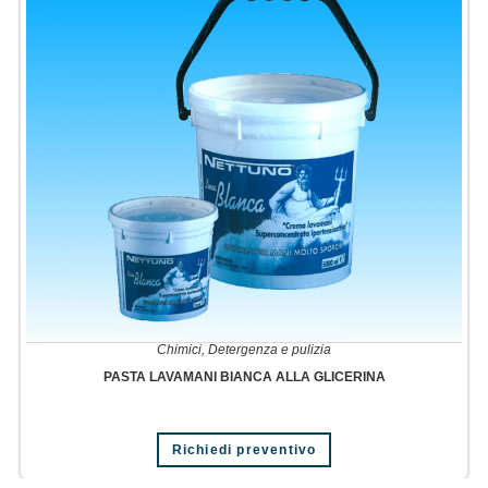
Chimici
,
Detergenza e pulizia
PASTA LAVAMANI BIANCA ALLA GLICERINA
Questo
Richiedi preventivo
prodotto
ha
più