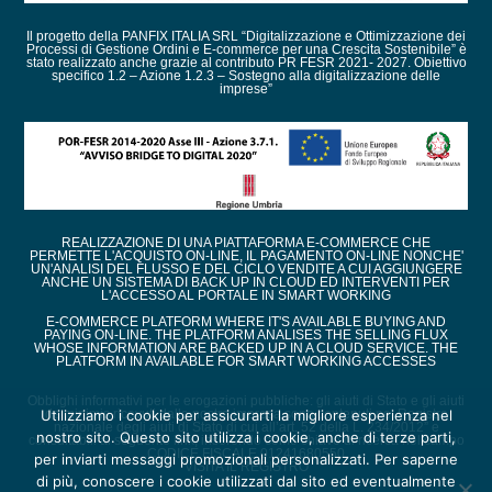
Il progetto della PANFIX ITALIA SRL “Digitalizzazione e Ottimizzazione dei
Processi di Gestione Ordini e E-commerce per una Crescita Sostenibile” è
stato realizzato anche grazie al contributo PR FESR 2021- 2027. Obiettivo
specifico 1.2 – Azione 1.2.3 – Sostegno alla digitalizzazione delle
imprese”
REALIZZAZIONE DI UNA PIATTAFORMA E-COMMERCE CHE
PERMETTE L'ACQUISTO ON-LINE, IL PAGAMENTO ON-LINE NONCHE'
UN'ANALISI DEL FLUSSO E DEL CICLO VENDITE A CUI AGGIUNGERE
ANCHE UN SISTEMA DI BACK UP IN CLOUD ED INTERVENTI PER
L'ACCESSO AL PORTALE IN SMART WORKING
E-COMMERCE PLATFORM WHERE IT'S AVAILABLE BUYING AND
PAYING ON-LINE. THE PLATFORM ANALISES THE SELLING FLUX
WHOSE INFORMATION ARE BACKED UP IN A CLOUD SERVICE. THE
PLATFORM IN AVAILABLE FOR SMART WORKING ACCESSES
Obblighi informativi per le erogazioni pubbliche: gli aiuti di Stato e gli aiuti
de minimis ricevuti dalla nostra impresa sono contenuti nel Registro
Utilizziamo i cookie per assicurarti la migliore esperienza nel
nazionale degli aiuti di Stato di cui all’art. 52 della L. 234/2012” e
nostro sito. Questo sito utilizza i cookie, anche di terze parti,
consultabili al seguente link, inserendo come chiave di ricerca nel campo
CODICE FISCALE 01241680550
per inviarti messaggi promozionali personalizzati. Per saperne
VISITA IL REGISTRO
di più, conoscere i cookie utilizzati dal sito ed eventualmente