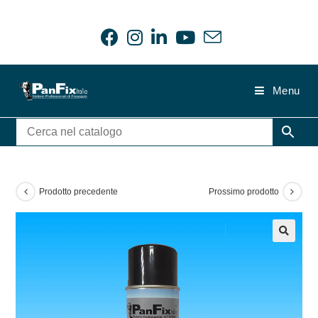
Salta
al
contenuto
Menu
Prodotto precedente
Prossimo prodotto