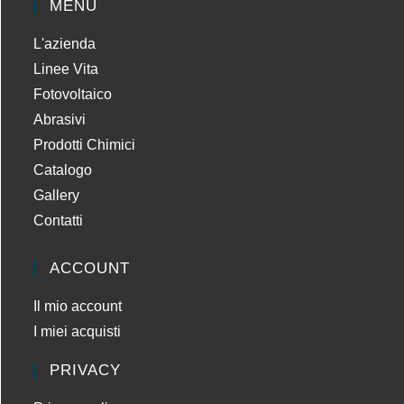
MENU
e
m
L'azienda
b
l
Linee Vita
a
Fotovoltaico
g
Abrasivi
g
i
Prodotti Chimici
o
Catalogo
Gallery
B
u
Contatti
l
l
ACCOUNT
o
n
Il mio account
e
r
I miei acquisti
i
a
PRIVACY
C