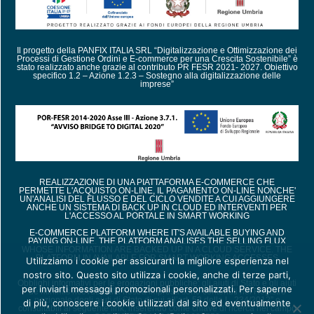
v
i
d
1
Il progetto della PANFIX ITALIA SRL “Digitalizzazione e Ottimizzazione dei
Processi di Gestione Ordini e E-commerce per una Crescita Sostenibile” è
9
stato realizzato anche grazie al contributo PR FESR 2021- 2027. Obiettivo
specifico 1.2 – Azione 1.2.3 – Sostegno alla digitalizzazione delle
imprese”
E
d
i
l
i
z
i
REALIZZAZIONE DI UNA PIATTAFORMA E-COMMERCE CHE
a
PERMETTE L'ACQUISTO ON-LINE, IL PAGAMENTO ON-LINE NONCHE'
UN'ANALISI DEL FLUSSO E DEL CICLO VENDITE A CUI AGGIUNGERE
ANCHE UN SISTEMA DI BACK UP IN CLOUD ED INTERVENTI PER
L'ACCESSO AL PORTALE IN SMART WORKING
E
l
E-COMMERCE PLATFORM WHERE IT'S AVAILABLE BUYING AND
PAYING ON-LINE. THE PLATFORM ANALISES THE SELLING FLUX
e
WHOSE INFORMATION ARE BACKED UP IN A CLOUD SERVICE. THE
PLATFORM IN AVAILABLE FOR SMART WORKING ACCESSES
Utilizziamo i cookie per assicurarti la migliore esperienza nel
t
nostro sito. Questo sito utilizza i cookie, anche di terze parti,
t
Obblighi informativi per le erogazioni pubbliche: gli aiuti di Stato e gli aiuti
per inviarti messaggi promozionali personalizzati. Per saperne
r
de minimis ricevuti dalla nostra impresa sono contenuti nel Registro
nazionale degli aiuti di Stato di cui all’art. 52 della L. 234/2012” e
di più, conoscere i cookie utilizzati dal sito ed eventualmente
i
consultabili al seguente link, inserendo come chiave di ricerca nel campo