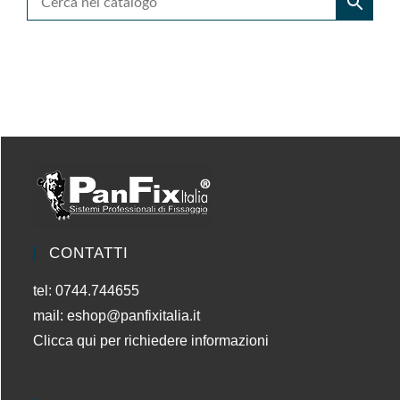
A
n
t
i
n
f
o
r
t
u
n
i
s
CONTATTI
t
i
tel: 0744.744655
c
mail:
eshop@panfixitalia.it
a
Clicca qui per richiedere informazioni
A
s
s