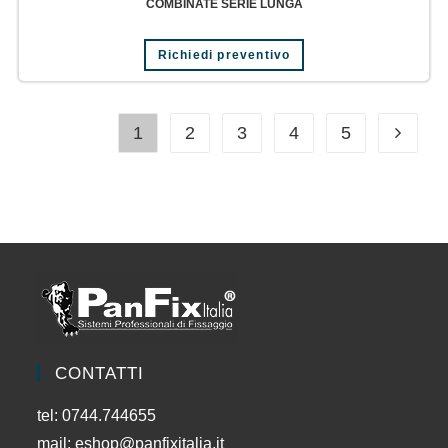
COMBINATE SERIE LUNGA
Richiedi preventivo
1
2
3
4
5
CONTATTI
tel: 0744.744655
mail:
eshop@panfixitalia.it