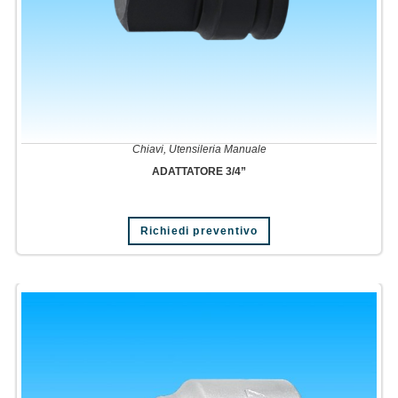
Chiavi
,
Utensileria Manuale
ADATTATORE 3/4”
Questo
Richiedi preventivo
prodotto
ha
più
varianti.
Le
opzioni
possono
essere
scelte
nella
pagina
del
prodotto