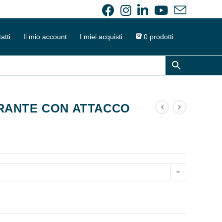
atti
Il mio account
I miei acquisti
0 prodotti
RANTE CON ATTACCO