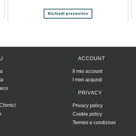
Richiedi preventivo
U
ACCOUNT
da
Il mio account
ta
I miei acquisti
aico
PRIVACY
 Chimici
Privacy policy
o
Cookie policy
Termini e condizioni