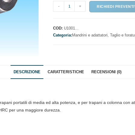
MANDRINO
-
+
RICHIEDI PREVENT
AUTOSERRANTE
CON
ATTACCO
COD:
U1001...
FILETTATO
Categoria:
Mandrini e adattatori,
Taglio e foratu
FEMMINA
quantità
DESCRIZIONE
CARATTERISTICHE
RECENSIONI (0)
pani portatili di media ed alta potenza, e per trapani a colonna con att
te HRC per una maggiore durezza.