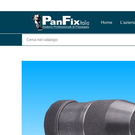
Salta
al
contenuto
Home
L’azien