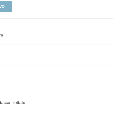
IVO
ra
acco filettato.