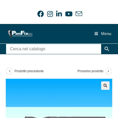
Salta
al
contenuto
Menu
Prodotto precedente
Prossimo prodotto