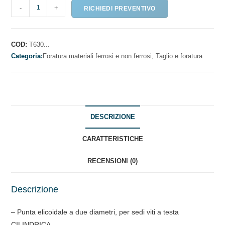
PUNTE
-
+
RICHIEDI PREVENTIVO
A
DUE
DIAMETRI
COD:
T630...
PER
Categoria:
Foratura materiali ferrosi e non ferrosi,
Taglio e foratura
VITI
TCEI
quantità
DESCRIZIONE
CARATTERISTICHE
RECENSIONI (0)
Descrizione
– Punta elicoidale a due diametri, per sedi viti a testa
CILINDRICA