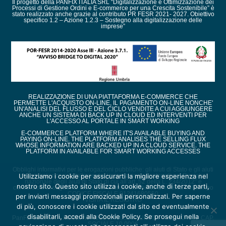
Il progetto della PANFIX ITALIA SRL “Digitalizzazione e Ottimizzazione dei
Processi di Gestione Ordini e E-commerce per una Crescita Sostenibile” è
stato realizzato anche grazie al contributo PR FESR 2021- 2027. Obiettivo
specifico 1.2 – Azione 1.2.3 – Sostegno alla digitalizzazione delle
imprese”
REALIZZAZIONE DI UNA PIATTAFORMA E-COMMERCE CHE
PERMETTE L'ACQUISTO ON-LINE, IL PAGAMENTO ON-LINE NONCHE'
UN'ANALISI DEL FLUSSO E DEL CICLO VENDITE A CUI AGGIUNGERE
ANCHE UN SISTEMA DI BACK UP IN CLOUD ED INTERVENTI PER
L'ACCESSO AL PORTALE IN SMART WORKING
E-COMMERCE PLATFORM WHERE IT'S AVAILABLE BUYING AND
PAYING ON-LINE. THE PLATFORM ANALISES THE SELLING FLUX
WHOSE INFORMATION ARE BACKED UP IN A CLOUD SERVICE. THE
PLATFORM IN AVAILABLE FOR SMART WORKING ACCESSES
Obblighi informativi per le erogazioni pubbliche: gli aiuti di Stato e gli aiuti
de minimis ricevuti dalla nostra impresa sono contenuti nel Registro
Utilizziamo i cookie per assicurarti la migliore esperienza nel
nazionale degli aiuti di Stato di cui all’art. 52 della L. 234/2012” e
nostro sito. Questo sito utilizza i cookie, anche di terze parti,
consultabili al seguente link, inserendo come chiave di ricerca nel campo
CODICE FISCALE 01241680550
per inviarti messaggi promozionali personalizzati. Per saperne
VISITA IL REGISTRO
di più, conoscere i cookie utilizzati dal sito ed eventualmente
disabilitarli, accedi alla Cookie Policy. Se prosegui nella
PanFix Italia s.r.l. - Partita IVA : 01241680550 - URI TR - REA 82450 - CAP.
SOCIALE 10.000€