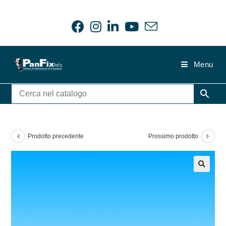
Salta
al
contenuto
Menu
Prodotto precedente
Prossimo prodotto