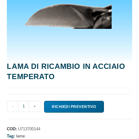
LAMA DI RICAMBIO IN ACCIAIO
TEMPERATO
LAMA
-
+
RICHIEDI PREVENTIVO
DI
RICAMBIO
IN
COD:
U713700144
ACCIAIO
Tag:
lame