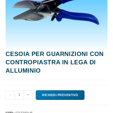
CESOIA PER GUARNIZIONI CON
CONTROPIASTRA IN LEGA DI
ALLUMINIO
CESOIA
-
+
RICHIEDI PREVENTIVO
PER
GUARNIZIONI
CON