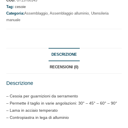
COD:
U713700145
CONTROPIASTRA
Tag:
cesoie
IN
Categoria:
Assemblaggio,
Assemblaggio alluminio,
Utensileria
manuale
LEGA
DI
ALLUMINIO
quantità
DESCRIZIONE
RECENSIONI (0)
Descrizione
– Cesoia per guarnizioni da serramento
– Permette il taglio in varie angolazioni: 30° – 45° – 60° – 90°
– Lama in acciaio temperato
– Contropiastra in lega di alluminio