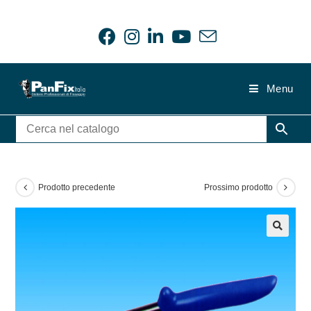
Salta
al
contenuto
Menu
Prodotto precedente
Prossimo prodotto