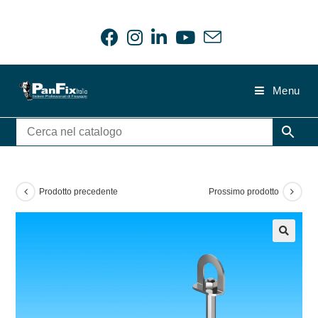
Salta
al
contenuto
Menu
Prodotto precedente
Prossimo prodotto