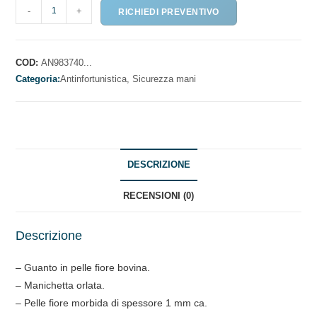
GUANTI
-
+
RICHIEDI PREVENTIVO
IN
PELLE
FIORE
COD:
AN983740...
ORLATO
Categoria:
Antinfortunistica,
Sicurezza mani
STANDARD
quantità
DESCRIZIONE
RECENSIONI (0)
Descrizione
– Guanto in pelle fiore bovina.
– Manichetta orlata.
– Pelle fiore morbida di spessore 1 mm ca.