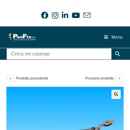
Salta
al
contenuto
Menu
Prodotto precedente
Prossimo prodotto