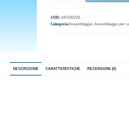
PER
CERNIERE
A
COD:
A97030220...
FASCIA
Categoria:
Assemblaggio,
Assemblaggio per ca
quantità
DESCRIZIONE
CARATTERISTICHE
RECENSIONI (0)