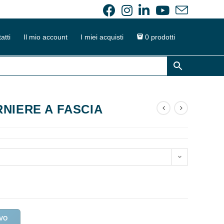
atti
Il mio account
I miei acquisti
0 prodotti
NIERE A FASCIA
IVO