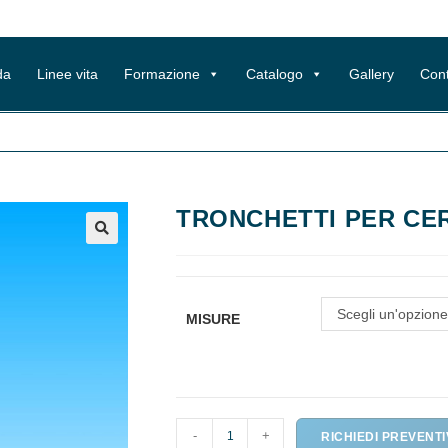
da
Linee vita
Formazione
Catalogo
Gallery
Cont
TRONCHETTI PER CER
Scegli un'opzione
MISURE
TRONCHETTI
-
+
RICHIEDI PREVENT