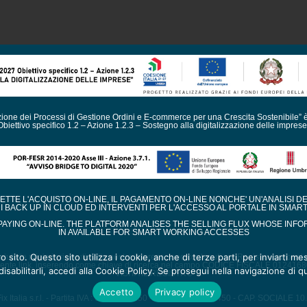
azione dei Processi di Gestione Ordini e E-commerce per una Crescita Sostenibile” 
Obiettivo specifico 1.2 – Azione 1.2.3 – Sostegno alla digitalizzazione delle imprese
TE L'ACQUISTO ON-LINE, IL PAGAMENTO ON-LINE NONCHE' UN'ANALISI D
DI BACK UP IN CLOUD ED INTERVENTI PER L'ACCESSO AL PORTALE IN SMAR
AYING ON-LINE. THE PLATFORM ANALISES THE SELLING FLUX WHOSE INFO
IN AVAILABLE FOR SMART WORKING ACCESSES
ro sito. Questo sito utilizza i cookie, anche di terze parti, per inviarti 
i aiuti de minimis ricevuti dalla nostra impresa sono contenuti nel Registro nazionale de
ente link, inserendo come chiave di ricerca nel campo CODICE FISCALE 012416
isabilitarli, accedi alla Cookie Policy. Se prosegui nella navigazione di qu
VISITA IL REGISTRO
Accetto
Privacy policy
x Italia s.r.l. - Partita IVA : 01241680550 - URI TR - REA 82450 - CAP. SOCIALE 1