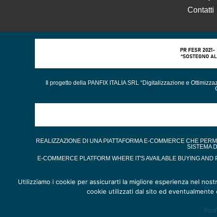
Contatti
Il progetto della PANFIX ITALIA SRL “Digitalizzazione e Ottimizz
REALIZZAZIONE DI UNA PIATTAFORMA E-COMMERCE CHE PERMET
SISTEMA 
E-COMMERCE PLATFORM WHERE IT'S AVAILABLE BUYING AND P
Utilizziamo i cookie per assicurarti la migliore esperienza nel nost
Obblighi informativi per le erogazioni pubbliche: gli aiuti di Stato e gl
segu
cookie utilizzati dal sito ed eventualmente d
PanFi