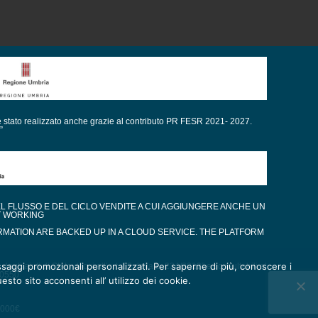
è stato realizzato anche grazie al contributo PR FESR 2021- 2027.
”
EL FLUSSO E DEL CICLO VENDITE A CUI AGGIUNGERE ANCHE UN
T WORKING
RMATION ARE BACKED UP IN A CLOUD SERVICE. THE PLATFORM
messaggi promozionali personalizzati. Per saperne di più, conoscere i
gli aiuti di Stato di cui all’art. 52 della L. 234/2012” e consultabili al
80550
esto sito acconsenti all’ utilizzo dei cookie.
0.000€