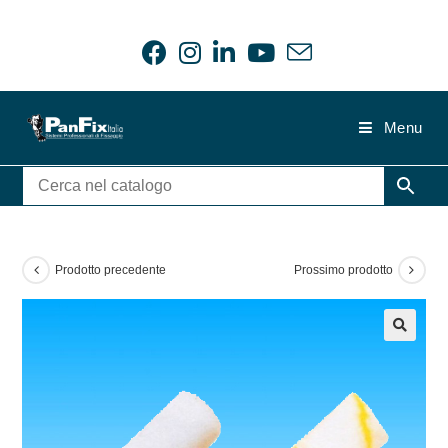
Salta
al
contenuto
Menu
Prodotto precedente
Prossimo prodotto