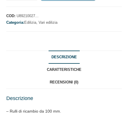
DI
RICAMBIO
DA
COD:
U89210027...
100mm
Categoria:
Edilizia,
Vari edilizia
quantità
DESCRIZIONE
CARATTERISTICHE
RECENSIONI (0)
Descrizione
– Rulli di ricambio da 100 mm.