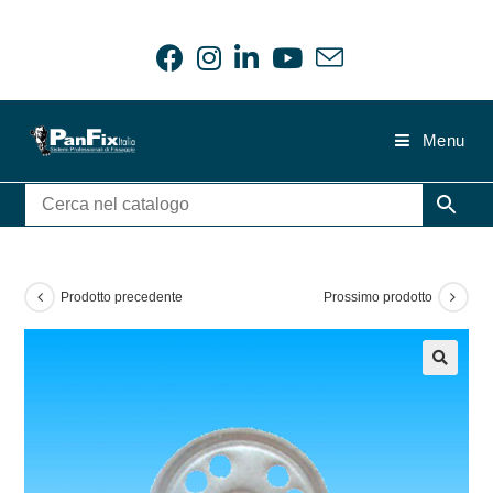
Salta
al
contenuto
Menu
Prodotto precedente
Prossimo prodotto