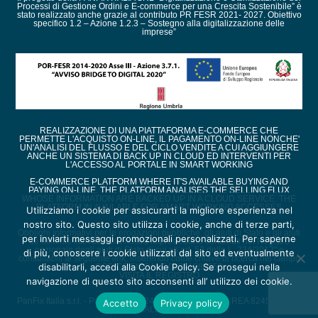
Processi di Gestione Ordini e E-commerce per una Crescita Sostenibile” è
stato realizzato anche grazie al contributo PR FESR 2021- 2027. Obiettivo
specifico 1.2 – Azione 1.2.3 – Sostegno alla digitalizzazione delle
imprese”
REALIZZAZIONE DI UNA PIATTAFORMA E-COMMERCE CHE
PERMETTE L'ACQUISTO ON-LINE, IL PAGAMENTO ON-LINE NONCHE'
UN'ANALISI DEL FLUSSO E DEL CICLO VENDITE A CUI AGGIUNGERE
ANCHE UN SISTEMA DI BACK UP IN CLOUD ED INTERVENTI PER
L'ACCESSO AL PORTALE IN SMART WORKING
E-COMMERCE PLATFORM WHERE IT'S AVAILABLE BUYING AND
PAYING ON-LINE. THE PLATFORM ANALISES THE SELLING FLUX
WHOSE INFORMATION ARE BACKED UP IN A CLOUD SERVICE. THE
PLATFORM IN AVAILABLE FOR SMART WORKING ACCESSES
Utilizziamo i cookie per assicurarti la migliore esperienza nel
nostro sito. Questo sito utilizza i cookie, anche di terze parti,
Obblighi informativi per le erogazioni pubbliche: gli aiuti di Stato e gli aiuti
per inviarti messaggi promozionali personalizzati. Per saperne
de minimis ricevuti dalla nostra impresa sono contenuti nel Registro
nazionale degli aiuti di Stato di cui all’art. 52 della L. 234/2012” e
di più, conoscere i cookie utilizzati dal sito ed eventualmente
consultabili al seguente link, inserendo come chiave di ricerca nel campo
disabilitarli, accedi alla Cookie Policy. Se prosegui nella
CODICE FISCALE 01241680550
VISITA IL REGISTRO
navigazione di questo sito acconsenti all’ utilizzo dei cookie.
PanFix Italia s.r.l. - Partita IVA : 01241680550 - URI TR - REA 82450 - CAP.
Accetto
Privacy policy
SOCIALE 10.000€