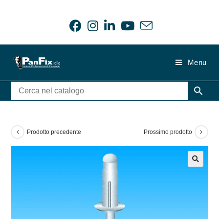
Salta
al
contenuto
Menu
Prodotto precedente
Prossimo prodotto