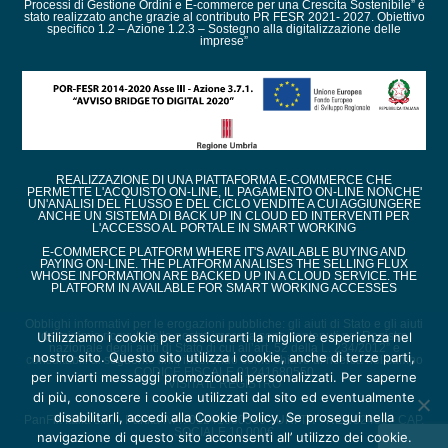
Processi di Gestione Ordini e E-commerce per una Crescita Sostenibile” è
stato realizzato anche grazie al contributo PR FESR 2021- 2027. Obiettivo
specifico 1.2 – Azione 1.2.3 – Sostegno alla digitalizzazione delle
imprese”
REALIZZAZIONE DI UNA PIATTAFORMA E-COMMERCE CHE
PERMETTE L'ACQUISTO ON-LINE, IL PAGAMENTO ON-LINE NONCHE'
UN'ANALISI DEL FLUSSO E DEL CICLO VENDITE A CUI AGGIUNGERE
ANCHE UN SISTEMA DI BACK UP IN CLOUD ED INTERVENTI PER
L'ACCESSO AL PORTALE IN SMART WORKING
E-COMMERCE PLATFORM WHERE IT'S AVAILABLE BUYING AND
PAYING ON-LINE. THE PLATFORM ANALISES THE SELLING FLUX
WHOSE INFORMATION ARE BACKED UP IN A CLOUD SERVICE. THE
PLATFORM IN AVAILABLE FOR SMART WORKING ACCESSES
Obblighi informativi per le erogazioni pubbliche: gli aiuti di Stato e gli aiuti
Utilizziamo i cookie per assicurarti la migliore esperienza nel
de minimis ricevuti dalla nostra impresa sono contenuti nel Registro
nazionale degli aiuti di Stato di cui all’art. 52 della L. 234/2012” e
nostro sito. Questo sito utilizza i cookie, anche di terze parti,
consultabili al seguente link, inserendo come chiave di ricerca nel campo
CODICE FISCALE 01241680550
per inviarti messaggi promozionali personalizzati. Per saperne
VISITA IL REGISTRO
di più, conoscere i cookie utilizzati dal sito ed eventualmente
disabilitarli, accedi alla Cookie Policy. Se prosegui nella
PanFix Italia s.r.l. - Partita IVA : 01241680550 - URI TR - REA 82450 - CAP.
SOCIALE 10.000€
navigazione di questo sito acconsenti all’ utilizzo dei cookie.