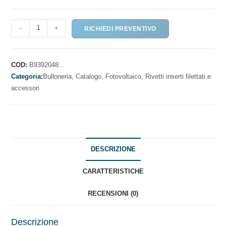
RIVETTO
-
+
RICHIEDI PREVENTIVO
IN
ALLUMINIO
quantità
COD:
B9392048...
Categoria:
Bulloneria,
Catalogo,
Fotovoltaico,
Rivetti inserti filettati e
accessori
DESCRIZIONE
CARATTERISTICHE
RECENSIONI (0)
Descrizione