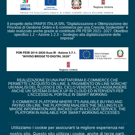
Il progetto della PANFIX ITALIA SRL “Digitalizzazione e Ottimizzazione dei
Processi di Gestione Ordini e E-commerce per una Crescita Sostenibile” è
stato realizzato anche grazie al contributo PR FESR 2021- 2027. Obiettivo
specifico 1.2 – Azione 1.2.3 – Sostegno alla digitalizzazione delle
imprese”
REALIZZAZIONE DI UNA PIATTAFORMA E-COMMERCE CHE
PERMETTE L'ACQUISTO ON-LINE, IL PAGAMENTO ON-LINE NONCHE'
UN'ANALISI DEL FLUSSO E DEL CICLO VENDITE A CUI AGGIUNGERE
ANCHE UN SISTEMA DI BACK UP IN CLOUD ED INTERVENTI PER
L'ACCESSO AL PORTALE IN SMART WORKING
E-COMMERCE PLATFORM WHERE IT'S AVAILABLE BUYING AND
PAYING ON-LINE. THE PLATFORM ANALISES THE SELLING FLUX
WHOSE INFORMATION ARE BACKED UP IN A CLOUD SERVICE. THE
PLATFORM IN AVAILABLE FOR SMART WORKING ACCESSES
Obblighi informativi per le erogazioni pubbliche: gli aiuti di Stato e gli aiuti
Utilizziamo i cookie per assicurarti la migliore esperienza nel
de minimis ricevuti dalla nostra impresa sono contenuti nel Registro
nazionale degli aiuti di Stato di cui all’art. 52 della L. 234/2012” e
nostro sito. Questo sito utilizza i cookie, anche di terze parti,
consultabili al seguente link, inserendo come chiave di ricerca nel campo