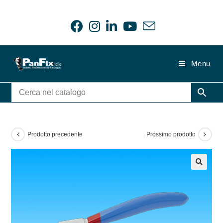
Salta
al
contenuto
Menu
Prodotto precedente
Prossimo prodotto