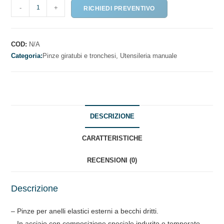
PINZE
-
+
RICHIEDI PREVENTIVO
PER
ANELLI
ELASTICI
COD:
N/A
ESTERNI
Categoria:
Pinze giratubi e tronchesi,
Utensileria manuale
A
BECCHI
DRITTI
quantità
DESCRIZIONE
CARATTERISTICHE
RECENSIONI (0)
Descrizione
– Pinze per anelli elastici esterni a becchi dritti.
– In acciaio con composizione speciale indurito e temperato.