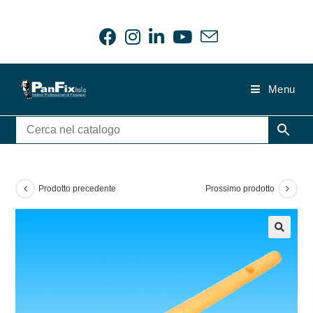
Salta
al
contenuto
Menu
Prodotto precedente
Prossimo prodotto