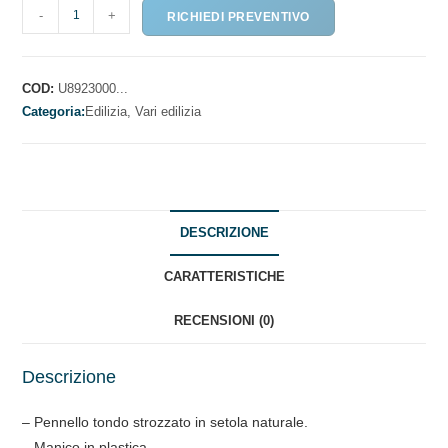
PANNELLO
-
+
RICHIEDI PREVENTIVO
TONDO
STROZZATO
IN
COD:
U8923000...
SETOLA
Categoria:
Edilizia,
Vari edilizia
NATURALE
quantità
DESCRIZIONE
CARATTERISTICHE
RECENSIONI (0)
Descrizione
– Pennello tondo strozzato in setola naturale.
– Manico in plastica.