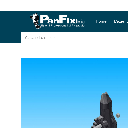
Salta
al
contenuto
Home
L’azien