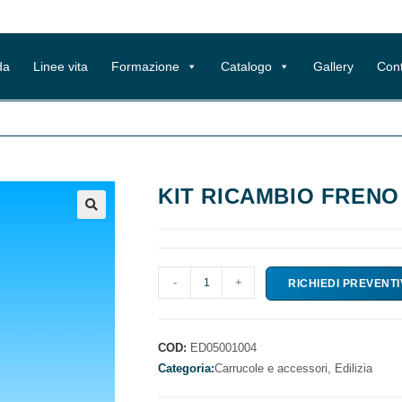
da
Linee vita
Formazione
Catalogo
Gallery
Cont
KIT RICAMBIO FRENO
KIT
-
+
RICHIEDI PREVENT
RICAMBIO
FRENO
quantità
COD:
ED05001004
Categoria:
Carrucole e accessori,
Edilizia