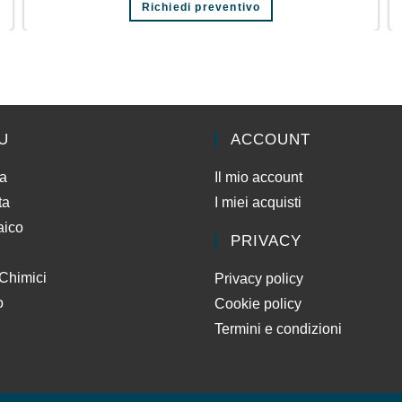
Richiedi preventivo
U
ACCOUNT
da
Il mio account
ta
I miei acquisti
aico
PRIVACY
 Chimici
Privacy policy
o
Cookie policy
Termini e condizioni