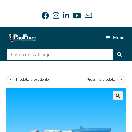
Salta
al
contenuto
Menu
Prodotto precedente
Prossimo prodotto