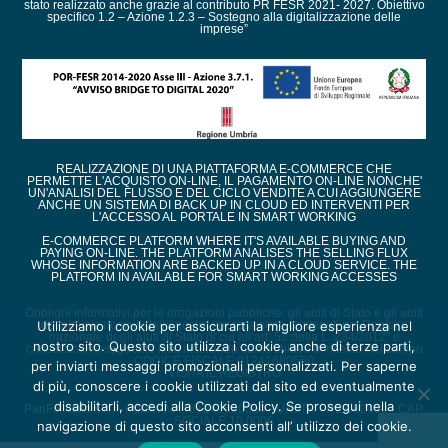
stato realizzato anche grazie al contributo PR FESR 2021- 2027. Obiettivo
specifico 1.2 – Azione 1.2.3 – Sostegno alla digitalizzazione delle
imprese”
REALIZZAZIONE DI UNA PIATTAFORMA E-COMMERCE CHE
PERMETTE L'ACQUISTO ON-LINE, IL PAGAMENTO ON-LINE NONCHE'
UN'ANALISI DEL FLUSSO E DEL CICLO VENDITE A CUI AGGIUNGERE
ANCHE UN SISTEMA DI BACK UP IN CLOUD ED INTERVENTI PER
L'ACCESSO AL PORTALE IN SMART WORKING
E-COMMERCE PLATFORM WHERE IT'S AVAILABLE BUYING AND
PAYING ON-LINE. THE PLATFORM ANALISES THE SELLING FLUX
WHOSE INFORMATION ARE BACKED UP IN A CLOUD SERVICE. THE
PLATFORM IN AVAILABLE FOR SMART WORKING ACCESSES
Obblighi informativi per le erogazioni pubbliche: gli aiuti di Stato e gli aiuti
de minimis ricevuti dalla nostra impresa sono contenuti nel Registro
Utilizziamo i cookie per assicurarti la migliore esperienza nel
nazionale degli aiuti di Stato di cui all’art. 52 della L. 234/2012” e
nostro sito. Questo sito utilizza i cookie, anche di terze parti,
consultabili al seguente link, inserendo come chiave di ricerca nel campo
CODICE FISCALE 01241680550
per inviarti messaggi promozionali personalizzati. Per saperne
VISITA IL REGISTRO
di più, conoscere i cookie utilizzati dal sito ed eventualmente
disabilitarli, accedi alla Cookie Policy. Se prosegui nella
PanFix Italia s.r.l. - Partita IVA : 01241680550 - URI TR - REA 82450 - CAP.
SOCIALE 10.000€
navigazione di questo sito acconsenti all’ utilizzo dei cookie.