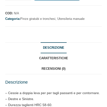
PER
LATTONIERE
quantità
COD:
N/A
Categoria:
Pinze giratubi e tronchesi,
Utensileria manuale
DESCRIZIONE
CARATTERISTICHE
RECENSIONI (0)
Descrizione
– Cesoie a doppia leva per per tagli passanti e per contornare.
– Destre e Sinistre.
– Durezza taglienti HRC 58-60.