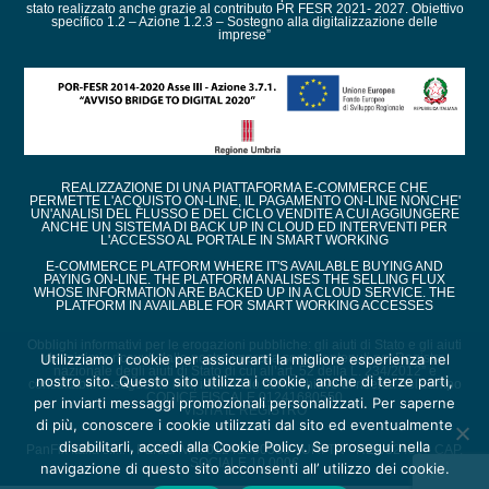
stato realizzato anche grazie al contributo PR FESR 2021- 2027. Obiettivo
specifico 1.2 – Azione 1.2.3 – Sostegno alla digitalizzazione delle
imprese”
REALIZZAZIONE DI UNA PIATTAFORMA E-COMMERCE CHE
PERMETTE L'ACQUISTO ON-LINE, IL PAGAMENTO ON-LINE NONCHE'
UN'ANALISI DEL FLUSSO E DEL CICLO VENDITE A CUI AGGIUNGERE
ANCHE UN SISTEMA DI BACK UP IN CLOUD ED INTERVENTI PER
L'ACCESSO AL PORTALE IN SMART WORKING
E-COMMERCE PLATFORM WHERE IT'S AVAILABLE BUYING AND
PAYING ON-LINE. THE PLATFORM ANALISES THE SELLING FLUX
WHOSE INFORMATION ARE BACKED UP IN A CLOUD SERVICE. THE
PLATFORM IN AVAILABLE FOR SMART WORKING ACCESSES
Obblighi informativi per le erogazioni pubbliche: gli aiuti di Stato e gli aiuti
de minimis ricevuti dalla nostra impresa sono contenuti nel Registro
Utilizziamo i cookie per assicurarti la migliore esperienza nel
nazionale degli aiuti di Stato di cui all’art. 52 della L. 234/2012” e
nostro sito. Questo sito utilizza i cookie, anche di terze parti,
consultabili al seguente link, inserendo come chiave di ricerca nel campo
CODICE FISCALE 01241680550
per inviarti messaggi promozionali personalizzati. Per saperne
VISITA IL REGISTRO
di più, conoscere i cookie utilizzati dal sito ed eventualmente
disabilitarli, accedi alla Cookie Policy. Se prosegui nella
PanFix Italia s.r.l. - Partita IVA : 01241680550 - URI TR - REA 82450 - CAP.
SOCIALE 10.000€
navigazione di questo sito acconsenti all’ utilizzo dei cookie.