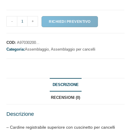
CARDINI
-
+
RICHIEDI PREVENTIVO
A
CUSCINETTO
PER
COD:
A97030200...
CANCELLI
Categoria:
Assemblaggio,
Assemblaggio per cancelli
quantità
DESCRIZIONE
RECENSIONI (0)
Descrizione
– Cardine registrabile superiore con cuscinetto per cancelli