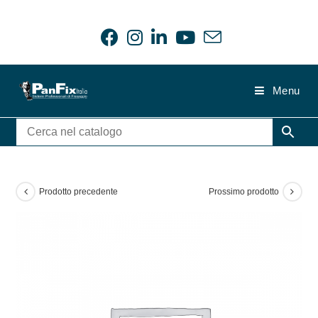
Salta
al
contenuto
Menu
Prodotto precedente
Prossimo prodotto