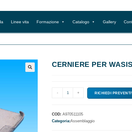
da
Linee vita
Formazione
Catalogo
Gallery
Cont
CERNIERE PER WASI
CERNIERE
-
+
RICHIEDI PREVENT
PER
WASISTAS
A
COD:
A970511105
SALDARE
Categoria:
Assemblaggio
quantità