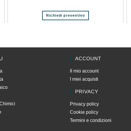
Richiedi preventivo
U
ACCOUNT
da
Il mio account
ta
I miei acquisti
aico
PRIVACY
 Chimici
Privacy policy
o
Cookie policy
Termini e condizioni