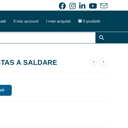
atti
Il mio account
I miei acquisti
0 prodotti
STAS A SALDARE
IVO