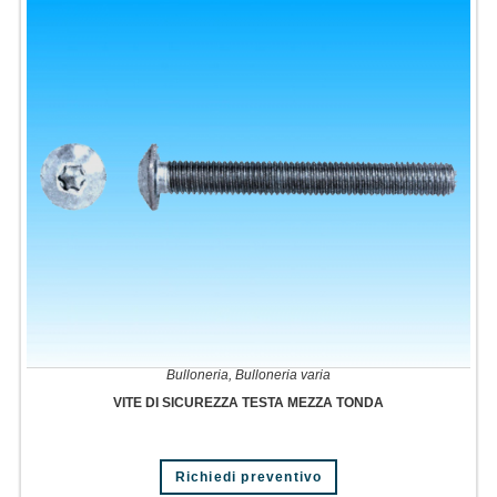
opzioni
possono
essere
scelte
nella
pagina
del
prodotto
Bulloneria
,
Bulloneria varia
VITE DI SICUREZZA TESTA MEZZA TONDA
Richiedi preventivo