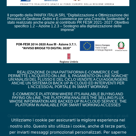
Il progetto della PANFIX ITALIA SRL “Digitalizzazione e Ottimizzazione dei
Processi di Gestione Ordini e E-commerce per una Crescita Sostenibile” è
stato realizzato anche grazie al contributo PR FESR 2021- 2027. Obiettivo
specifico 1.2 – Azione 1.2.3 – Sostegno alla digitalizzazione delle
imprese”
REALIZZAZIONE DI UNA PIATTAFORMA E-COMMERCE CHE
PERMETTE L'ACQUISTO ON-LINE, IL PAGAMENTO ON-LINE NONCHE'
UN'ANALISI DEL FLUSSO E DEL CICLO VENDITE A CUI AGGIUNGERE
ANCHE UN SISTEMA DI BACK UP IN CLOUD ED INTERVENTI PER
L'ACCESSO AL PORTALE IN SMART WORKING
E-COMMERCE PLATFORM WHERE IT'S AVAILABLE BUYING AND
PAYING ON-LINE. THE PLATFORM ANALISES THE SELLING FLUX
WHOSE INFORMATION ARE BACKED UP IN A CLOUD SERVICE. THE
PLATFORM IN AVAILABLE FOR SMART WORKING ACCESSES
Obblighi informativi per le erogazioni pubbliche: gli aiuti di Stato e gli aiuti
de minimis ricevuti dalla nostra impresa sono contenuti nel Registro
Utilizziamo i cookie per assicurarti la migliore esperienza nel
nazionale degli aiuti di Stato di cui all’art. 52 della L. 234/2012” e
nostro sito. Questo sito utilizza i cookie, anche di terze parti,
consultabili al seguente link, inserendo come chiave di ricerca nel campo
CODICE FISCALE 01241680550
per inviarti messaggi promozionali personalizzati. Per saperne
VISITA IL REGISTRO