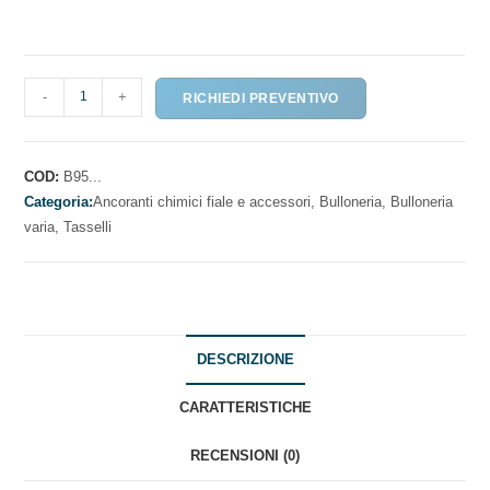
BARRE
-
+
RICHIEDI PREVENTIVO
FILETTATE
BASSA
RESISTENZA
COD:
B95...
quantità
Categoria:
Ancoranti chimici fiale e accessori,
Bulloneria,
Bulloneria
varia,
Tasselli
DESCRIZIONE
CARATTERISTICHE
RECENSIONI (0)