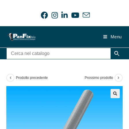
Salta
al
contenuto
Menu
Prodotto precedente
Prossimo prodotto