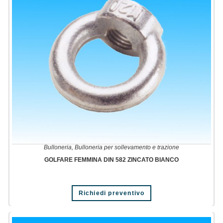
Bulloneria
,
Bulloneria per sollevamento e trazione
GOLFARE FEMMINA DIN 582 ZINCATO BIANCO
Questo
Richiedi preventivo
prodotto
ha
più
varianti.
Le