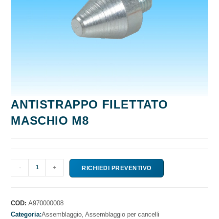
ANTISTRAPPO FILETTATO
MASCHIO M8
ANTISTRAPPO
-
+
RICHIEDI PREVENTIVO
FILETTATO
MASCHIO
M8
COD:
A970000008
quantità
Categoria:
Assemblaggio,
Assemblaggio per cancelli