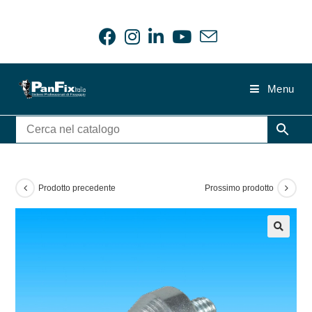
Salta
al
contenuto
Menu
Prodotto precedente
Prossimo prodotto