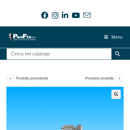
Salta
al
contenuto
Menu
Prodotto precedente
Prossimo prodotto