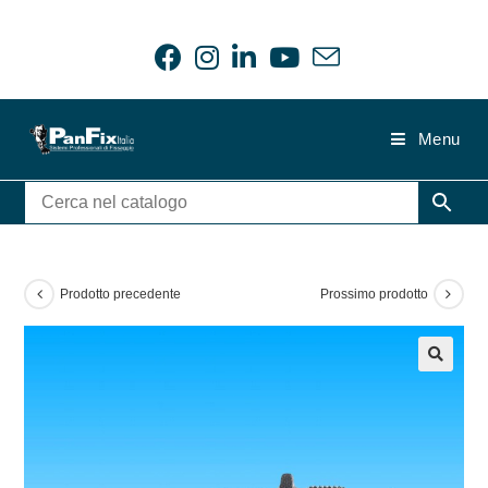
Salta
al
contenuto
Menu
Prodotto precedente
Prossimo prodotto