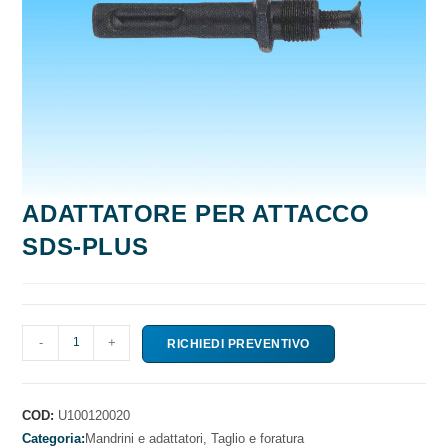
ADATTATORE PER ATTACCO
SDS-PLUS
ADATTATORE
-
+
RICHIEDI PREVENTIVO
PER
ATTACCO
SDS-
COD:
U100120020
PLUS
Categoria:
Mandrini e adattatori,
Taglio e foratura