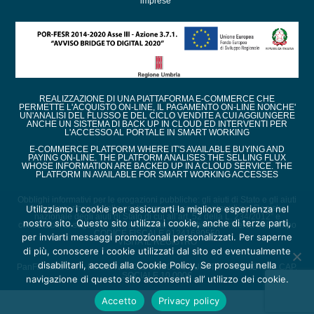
imprese”
REALIZZAZIONE DI UNA PIATTAFORMA E-COMMERCE CHE
PERMETTE L'ACQUISTO ON-LINE, IL PAGAMENTO ON-LINE NONCHE'
UN'ANALISI DEL FLUSSO E DEL CICLO VENDITE A CUI AGGIUNGERE
ANCHE UN SISTEMA DI BACK UP IN CLOUD ED INTERVENTI PER
L'ACCESSO AL PORTALE IN SMART WORKING
E-COMMERCE PLATFORM WHERE IT'S AVAILABLE BUYING AND
PAYING ON-LINE. THE PLATFORM ANALISES THE SELLING FLUX
WHOSE INFORMATION ARE BACKED UP IN A CLOUD SERVICE. THE
PLATFORM IN AVAILABLE FOR SMART WORKING ACCESSES
Obblighi informativi per le erogazioni pubbliche: gli aiuti di Stato e gli aiuti
de minimis ricevuti dalla nostra impresa sono contenuti nel Registro
Utilizziamo i cookie per assicurarti la migliore esperienza nel
nazionale degli aiuti di Stato di cui all’art. 52 della L. 234/2012” e
nostro sito. Questo sito utilizza i cookie, anche di terze parti,
consultabili al seguente link, inserendo come chiave di ricerca nel campo
CODICE FISCALE 01241680550
per inviarti messaggi promozionali personalizzati. Per saperne
VISITA IL REGISTRO
di più, conoscere i cookie utilizzati dal sito ed eventualmente
disabilitarli, accedi alla Cookie Policy. Se prosegui nella
PanFix Italia s.r.l. - Partita IVA : 01241680550 - URI TR - REA 82450 - CAP.
SOCIALE 10.000€
navigazione di questo sito acconsenti all’ utilizzo dei cookie.
Accetto
Privacy policy