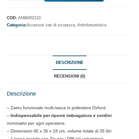
PER
DPI
quantità
COD:
AN96002110
Categoria:
Accessori vari di sicurezza,
Antinfortunistica
DESCRIZIONE
RECENSIONI (0)
Descrizione
– Zaino funzionale multi-tasca in poliestere Oxford.
–
Indispensabile per riporre imbragatura e cordini
nominativi per ogni operatore.
– Dimensioni 45 x 36 x 18 cm, volume totale di 26 litri.
– 1 tasca grande con Zip per i DPI più voluminosi.