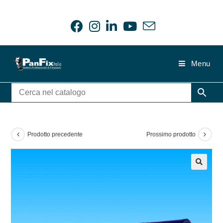
Salta
al
contenuto
Menu
Prodotto precedente
Prossimo prodotto