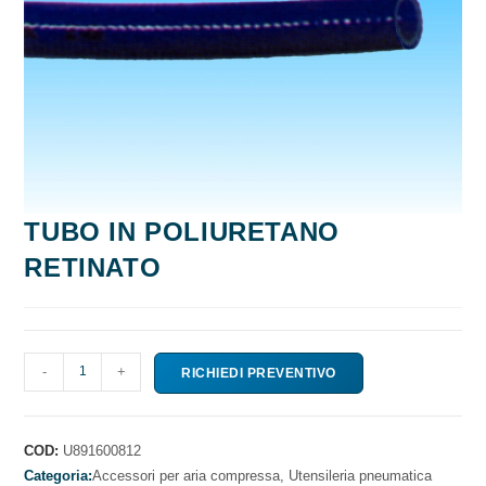
TUBO IN POLIURETANO
RETINATO
TUBO
-
+
RICHIEDI PREVENTIVO
IN
POLIURETANO
RETINATO
COD:
U891600812
quantità
Categoria:
Accessori per aria compressa,
Utensileria pneumatica