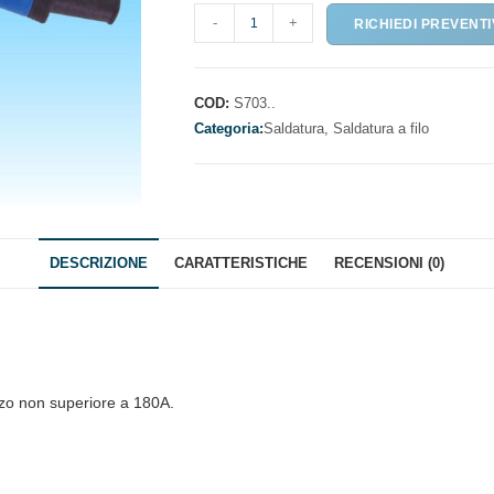
TORCIA
-
+
RICHIEDI PREVENT
PER
SALDATURA
MIG
COD:
S703..
TIPO
Categoria:
Saldatura,
Saldatura a filo
BZ
15
RAFFREDDATA
AD
ARIA
DESCRIZIONE
CARATTERISTICHE
RECENSIONI (0)
quantità
izzo non superiore a 180A.