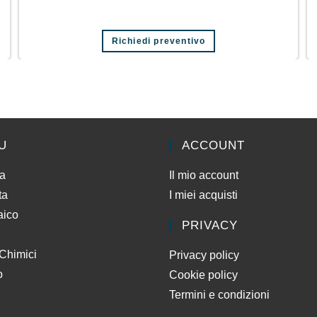
Richiedi preventivo
U
ACCOUNT
da
Il mio account
ta
I miei acquisti
aico
PRIVACY
 Chimici
Privacy policy
o
Cookie policy
Termini e condizioni