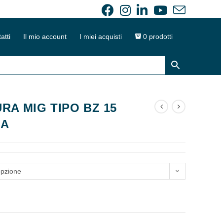
atti
Il mio account
I miei acquisti
0 prodotti
RA MIG TIPO BZ 15
IA
opzione