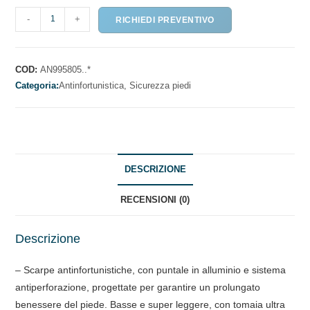
SCARPA
-
+
RICHIEDI PREVENTIVO
SUMMER
quantità
COD:
AN995805..*
Categoria:
Antinfortunistica,
Sicurezza piedi
DESCRIZIONE
RECENSIONI (0)
Descrizione
– Scarpe antinfortunistiche, con puntale in alluminio e sistema
antiperforazione, progettate per garantire un prolungato
benessere del piede. Basse e super leggere, con tomaia ultra