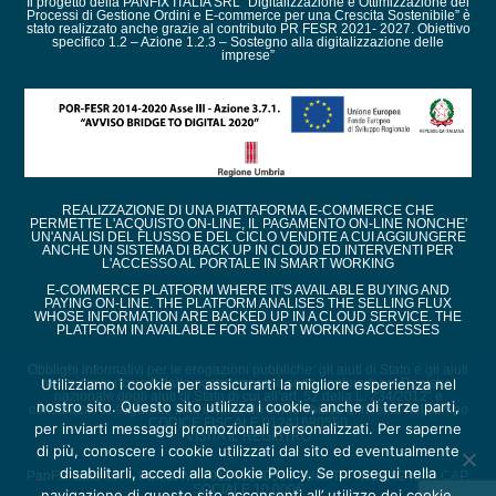
Il progetto della PANFIX ITALIA SRL “Digitalizzazione e Ottimizzazione dei
Processi di Gestione Ordini e E-commerce per una Crescita Sostenibile” è
stato realizzato anche grazie al contributo PR FESR 2021- 2027. Obiettivo
specifico 1.2 – Azione 1.2.3 – Sostegno alla digitalizzazione delle
imprese”
REALIZZAZIONE DI UNA PIATTAFORMA E-COMMERCE CHE
PERMETTE L'ACQUISTO ON-LINE, IL PAGAMENTO ON-LINE NONCHE'
UN'ANALISI DEL FLUSSO E DEL CICLO VENDITE A CUI AGGIUNGERE
ANCHE UN SISTEMA DI BACK UP IN CLOUD ED INTERVENTI PER
L'ACCESSO AL PORTALE IN SMART WORKING
E-COMMERCE PLATFORM WHERE IT'S AVAILABLE BUYING AND
PAYING ON-LINE. THE PLATFORM ANALISES THE SELLING FLUX
WHOSE INFORMATION ARE BACKED UP IN A CLOUD SERVICE. THE
PLATFORM IN AVAILABLE FOR SMART WORKING ACCESSES
Obblighi informativi per le erogazioni pubbliche: gli aiuti di Stato e gli aiuti
de minimis ricevuti dalla nostra impresa sono contenuti nel Registro
Utilizziamo i cookie per assicurarti la migliore esperienza nel
nazionale degli aiuti di Stato di cui all’art. 52 della L. 234/2012” e
nostro sito. Questo sito utilizza i cookie, anche di terze parti,
consultabili al seguente link, inserendo come chiave di ricerca nel campo
CODICE FISCALE 01241680550
per inviarti messaggi promozionali personalizzati. Per saperne
VISITA IL REGISTRO
di più, conoscere i cookie utilizzati dal sito ed eventualmente
disabilitarli, accedi alla Cookie Policy. Se prosegui nella
PanFix Italia s.r.l. - Partita IVA : 01241680550 - URI TR - REA 82450 - CAP.
SOCIALE 10.000€
navigazione di questo sito acconsenti all’ utilizzo dei cookie.