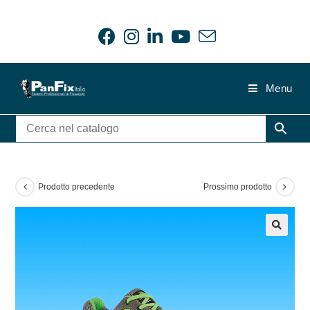
Salta
al
contenuto
Menu
Prodotto precedente
Prossimo prodotto