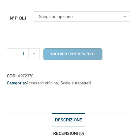
Scegli un'opzione
N°PIOLI
SCALA
-
+
RICHIEDI PREVENTIVO
A
TRE
ELEMENTI
COD:
A972370...
quantità
Categoria:
Accessori officina,
Scale e trabattelli
DESCRIZIONE
RECENSIONI (0)