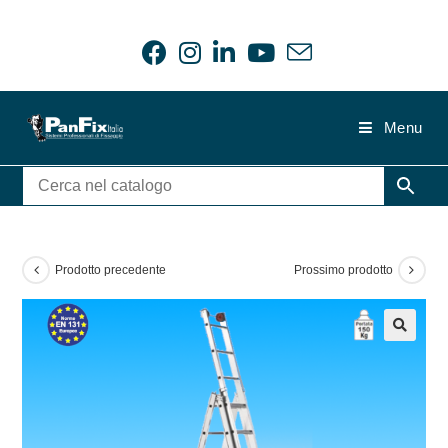
Salta
al
contenuto
Menu
Prodotto precedente
Prossimo prodotto