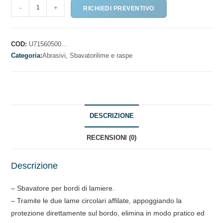
SBAVATORE
-
+
RICHIEDI PREVENTIVO
PER
BORDI
DI
COD:
U71560500...
LAMIERE
Categoria:
Abrasivi,
Sbavatorilime e raspe
quantità
DESCRIZIONE
RECENSIONI (0)
Descrizione
– Sbavatore per bordi di lamiere.
– Tramite le due lame circolari affilate, appoggiando la
protezione direttamente sul bordo, elimina in modo pratico ed