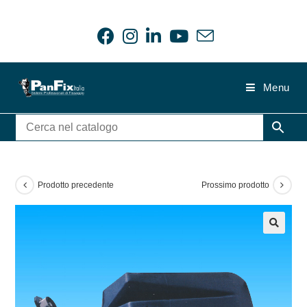
Salta
al
contenuto
Menu
Prodotto precedente
Prossimo prodotto