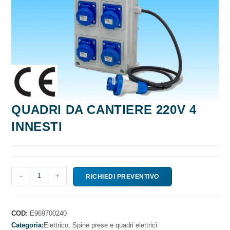
QUADRI DA CANTIERE 220V 4
INNESTI
QUADRI
-
+
RICHIEDI PREVENTIVO
DA
CANTIERE
220V
COD:
E969700240
4
Categoria:
Elettrico,
Spine prese e quadri elettrici