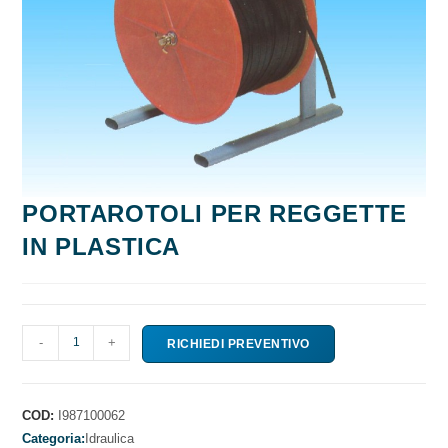
PORTAROTOLI PER REGGETTE
IN PLASTICA
PORTAROTOLI
-
+
RICHIEDI PREVENTIVO
PER
REGGETTE
IN
COD:
I987100062
PLASTICA
Categoria:
Idraulica