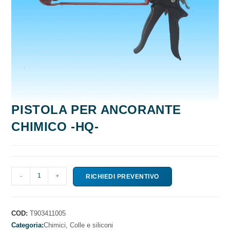
PISTOLA PER ANCORANTE
CHIMICO -HQ-
PISTOLA
-
+
RICHIEDI PREVENTIVO
PER
ANCORANTE
CHIMICO
COD:
T903411005
-
Categoria:
Chimici,
Colle e siliconi