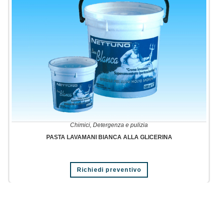
pagina
del
prodotto
Chimici
,
Detergenza e pulizia
PASTA LAVAMANI BIANCA ALLA GLICERINA
Questo
Richiedi preventivo
prodotto
ha
più
varianti.
Le
opzioni
possono