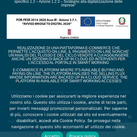
specifico 1.2 – Azione 1.2.3 – Sostegno alla digitalizzazione delle
imprese”
REALIZZAZIONE DI UNA PIATTAFORMA E-COMMERCE CHE
PERMETTE L'ACQUISTO ON-LINE, IL PAGAMENTO ON-LINE NONCHE'
UN'ANALISI DEL FLUSSO E DEL CICLO VENDITE A CUI AGGIUNGERE
ANCHE UN SISTEMA DI BACK UP IN CLOUD ED INTERVENTI PER
L'ACCESSO AL PORTALE IN SMART WORKING
E-COMMERCE PLATFORM WHERE IT'S AVAILABLE BUYING AND
PAYING ON-LINE. THE PLATFORM ANALISES THE SELLING FLUX
WHOSE INFORMATION ARE BACKED UP IN A CLOUD SERVICE. THE
PLATFORM IN AVAILABLE FOR SMART WORKING ACCESSES
Obblighi informativi per le erogazioni pubbliche: gli aiuti di Stato e gli aiuti
de minimis ricevuti dalla nostra impresa sono contenuti nel Registro
Utilizziamo i cookie per assicurarti la migliore esperienza nel
nazionale degli aiuti di Stato di cui all’art. 52 della L. 234/2012” e
nostro sito. Questo sito utilizza i cookie, anche di terze parti,
consultabili al seguente link, inserendo come chiave di ricerca nel campo
CODICE FISCALE 01241680550
per inviarti messaggi promozionali personalizzati. Per saperne
VISITA IL REGISTRO
di più, conoscere i cookie utilizzati dal sito ed eventualmente
disabilitarli, accedi alla Cookie Policy. Se prosegui nella
PanFix Italia s.r.l. - Partita IVA : 01241680550 - URI TR - REA 82450 - CAP.
SOCIALE 10.000€
navigazione di questo sito acconsenti all’ utilizzo dei cookie.
Accetto
Privacy policy