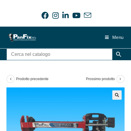
Salta
al
contenuto
Menu
Prodotto precedente
Prossimo prodotto