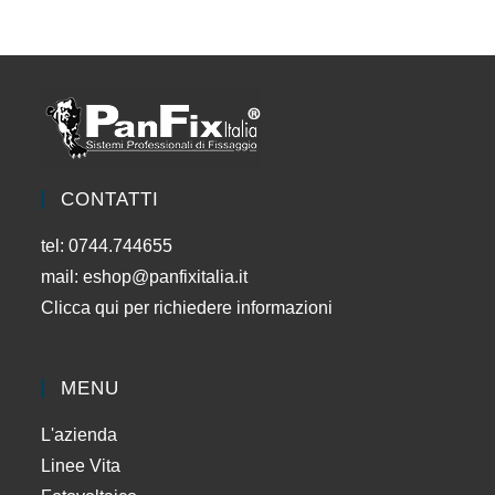
essere
scelte
nella
pagina
del
prodotto
CONTATTI
tel: 0744.744655
mail:
eshop@panfixitalia.it
Clicca qui per richiedere informazioni
MENU
L'azienda
Linee Vita