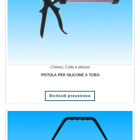
Chimici
,
Colle e siliconi
PISTOLA PER SILICONE A TUBO
Questo
Richiedi preventivo
prodotto
ha
più
varianti.
Le
opzioni
possono
essere
scelte
nella