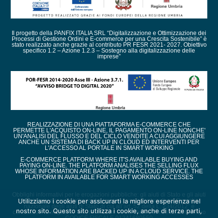
Il progetto della PANFIX ITALIA SRL “Digitalizzazione e Ottimizzazione dei
Processi di Gestione Ordini e E-commerce per una Crescita Sostenibile” è
stato realizzato anche grazie al contributo PR FESR 2021- 2027. Obiettivo
specifico 1.2 – Azione 1.2.3 – Sostegno alla digitalizzazione delle
imprese”
REALIZZAZIONE DI UNA PIATTAFORMA E-COMMERCE CHE
PERMETTE L'ACQUISTO ON-LINE, IL PAGAMENTO ON-LINE NONCHE'
UN'ANALISI DEL FLUSSO E DEL CICLO VENDITE A CUI AGGIUNGERE
ANCHE UN SISTEMA DI BACK UP IN CLOUD ED INTERVENTI PER
L'ACCESSO AL PORTALE IN SMART WORKING
E-COMMERCE PLATFORM WHERE IT'S AVAILABLE BUYING AND
PAYING ON-LINE. THE PLATFORM ANALISES THE SELLING FLUX
WHOSE INFORMATION ARE BACKED UP IN A CLOUD SERVICE. THE
PLATFORM IN AVAILABLE FOR SMART WORKING ACCESSES
Obblighi informativi per le erogazioni pubbliche: gli aiuti di Stato e gli aiuti
de minimis ricevuti dalla nostra impresa sono contenuti nel Registro
Utilizziamo i cookie per assicurarti la migliore esperienza nel
nazionale degli aiuti di Stato di cui all’art. 52 della L. 234/2012” e
nostro sito. Questo sito utilizza i cookie, anche di terze parti,
consultabili al seguente link, inserendo come chiave di ricerca nel campo
CODICE FISCALE 01241680550