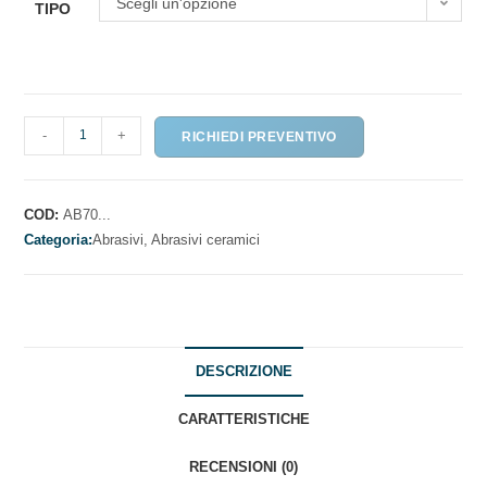
Scegli un'opzione
TIPO
MOLE
-
+
RICHIEDI PREVENTIVO
DA
SBAVO
PER
COD:
AB70...
METALLI
Categoria:
Abrasivi,
Abrasivi ceramici
-
SERIE
"SPARK"
quantità
DESCRIZIONE
CARATTERISTICHE
RECENSIONI (0)