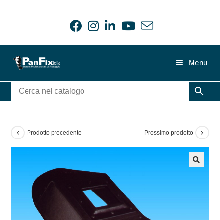
Salta
al
contenuto
Menu
Prodotto precedente
Prossimo prodotto