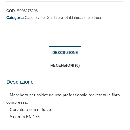
SALDATURA
MANUALI
COD:
S998275298
IN
Categoria:
Capo e viso,
Saldatura,
Saldatura ad elettrodo
FIBRA
COMPRESSA
quantità
DESCRIZIONE
RECENSIONI (0)
Descrizione
– Maschera per saldatura uso professionale realizzata in fibra
compressa.
– Curvatura con rinforzo
– A norma EN 175