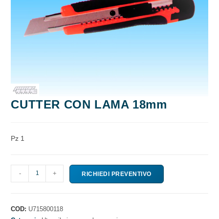
CUTTER CON LAMA 18mm
Pz 1
CUTTER
-
+
RICHIEDI PREVENTIVO
CON
LAMA
18mm
COD:
U715800118
quantità