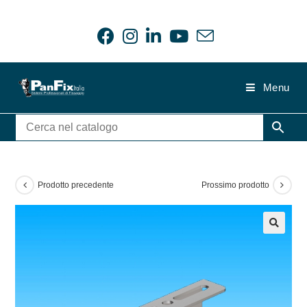
Salta
al
contenuto
Menu
Prodotto precedente
Prossimo prodotto