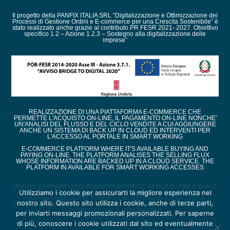
Il progetto della PANFIX ITALIA SRL “Digitalizzazione e Ottimizzazione dei
Processi di Gestione Ordini e E-commerce per una Crescita Sostenibile” è
stato realizzato anche grazie al contributo PR FESR 2021- 2027. Obiettivo
specifico 1.2 – Azione 1.2.3 – Sostegno alla digitalizzazione delle
imprese”
REALIZZAZIONE DI UNA PIATTAFORMA E-COMMERCE CHE
PERMETTE L'ACQUISTO ON-LINE, IL PAGAMENTO ON-LINE NONCHE'
UN'ANALISI DEL FLUSSO E DEL CICLO VENDITE A CUI AGGIUNGERE
ANCHE UN SISTEMA DI BACK UP IN CLOUD ED INTERVENTI PER
L'ACCESSO AL PORTALE IN SMART WORKING
E-COMMERCE PLATFORM WHERE IT'S AVAILABLE BUYING AND
PAYING ON-LINE. THE PLATFORM ANALISES THE SELLING FLUX
WHOSE INFORMATION ARE BACKED UP IN A CLOUD SERVICE. THE
PLATFORM IN AVAILABLE FOR SMART WORKING ACCESSES
Obblighi informativi per le erogazioni pubbliche: gli aiuti di Stato e gli aiuti
de minimis ricevuti dalla nostra impresa sono contenuti nel Registro
Utilizziamo i cookie per assicurarti la migliore esperienza nel
nazionale degli aiuti di Stato di cui all’art. 52 della L. 234/2012” e
nostro sito. Questo sito utilizza i cookie, anche di terze parti,
consultabili al seguente link, inserendo come chiave di ricerca nel campo
CODICE FISCALE 01241680550
per inviarti messaggi promozionali personalizzati. Per saperne
VISITA IL REGISTRO
di più, conoscere i cookie utilizzati dal sito ed eventualmente