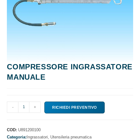
COMPRESSORE INGRASSATORE
MANUALE
COMPRESSORE
-
+
RICHIEDI PREVENTIVO
INGRASSATORE
MANUALE
quantità
COD:
U891200100
Categoria:
Ingrassatori,
Utensileria pneumatica