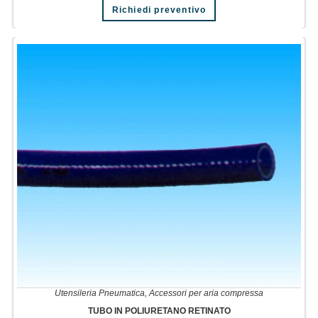
Questo
Richiedi preventivo
prodotto
ha
più
varianti.
Le
opzioni
possono
essere
scelte
nella
pagina
del
prodotto
Utensileria Pneumatica
,
Accessori per aria compressa
TUBO IN POLIURETANO RETINATO