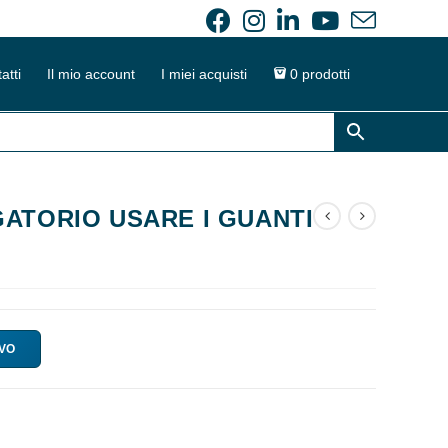
atti
Il mio account
I miei acquisti
0 prodotti
ATORIO USARE I GUANTI
IVO