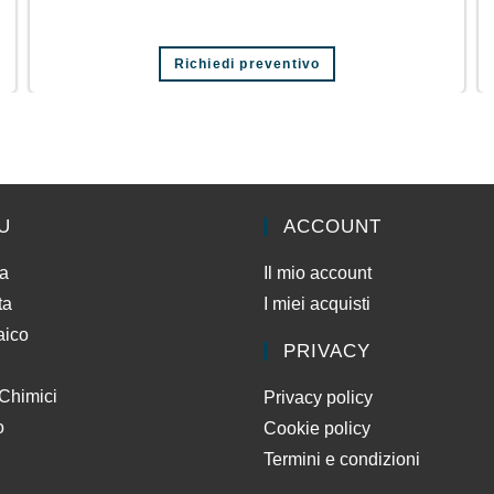
Richiedi preventivo
U
ACCOUNT
da
Il mio account
ta
I miei acquisti
aico
PRIVACY
 Chimici
Privacy policy
o
Cookie policy
Termini e condizioni