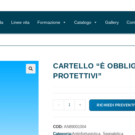
da
Linee vita
Formazione
Catalogo
Gallery
Cont
CARTELLO “È OBBLIG
PROTETTIVI”
CARTELLO
-
+
RICHIEDI PREVENT
"È
OBBLIGATORIO
USARE
COD:
AN89001004
I
Categoria:
Antinfortunistica,
Segnaletica