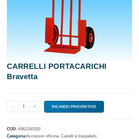
CARRELLI PORTACARICHI
Bravetta
CARRELLI
-
+
RICHIEDI PREVENTIVO
PORTACARICHI
Bravetta
quantità
COD:
A962200200
Categoria:
Accessori officina,
Carrelli e traspallets