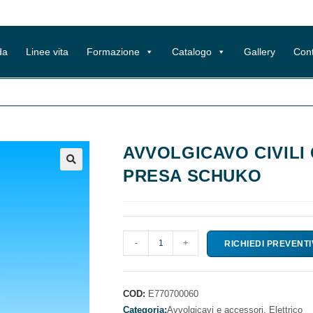
da
Linee vita
Formazione
Catalogo
Gallery
Cont
AVVOLGICAVO CIVILI
PRESA SCHUKO
AVVOLGICAVO
-
+
RICHIEDI PREVENT
CIVILI
CON
PRESE
COD:
E770700060
BIPASSO
Categoria:
Avvolgicavi e accessori,
Elettrico