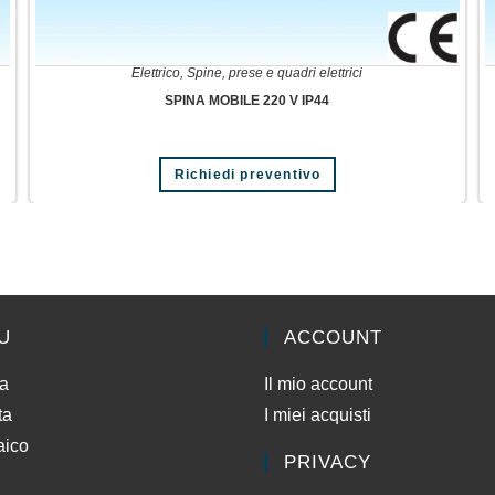
Elettrico
,
Spine, prese e quadri elettrici
SPINA MOBILE 220 V IP44
Richiedi preventivo
U
ACCOUNT
da
Il mio account
ta
I miei acquisti
aico
PRIVACY