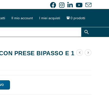
atti
Il mio account
I miei acquisti
0 prodotti
 CON PRESE BIPASSO E 1
IVO