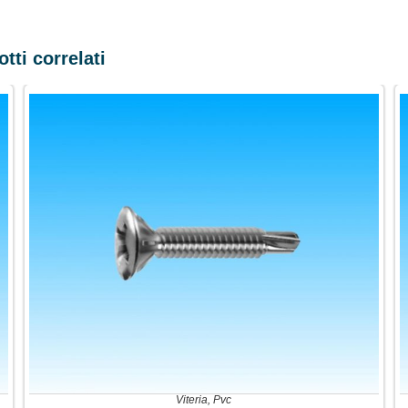
tti correlati
Viteria
,
Pvc