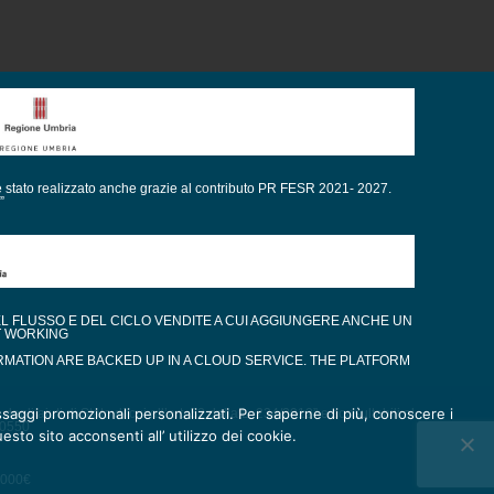
è stato realizzato anche grazie al contributo PR FESR 2021- 2027.
”
EL FLUSSO E DEL CICLO VENDITE A CUI AGGIUNGERE ANCHE UN
T WORKING
RMATION ARE BACKED UP IN A CLOUD SERVICE. THE PLATFORM
messaggi promozionali personalizzati. Per saperne di più, conoscere i
gli aiuti di Stato di cui all’art. 52 della L. 234/2012” e consultabili al
80550
esto sito acconsenti all’ utilizzo dei cookie.
0.000€