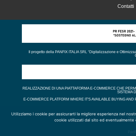
Contatti
Il progetto della PANFIX ITALIA SRL “Digitalizzazione e Ottimizz
REALIZZAZIONE DI UNA PIATTAFORMA E-COMMERCE CHE PERMET
SISTEMA 
E-COMMERCE PLATFORM WHERE IT'S AVAILABLE BUYING AND P
Utilizziamo i cookie per assicurarti la migliore esperienza nel nost
Obblighi informativi per le erogazioni pubbliche: gli aiuti di Stato e gl
segu
cookie utilizzati dal sito ed eventualmente d
PanFi