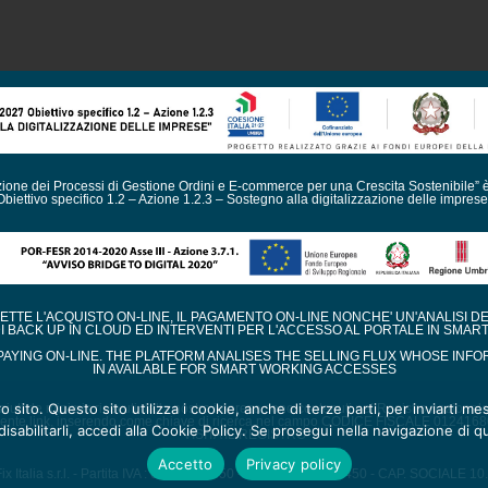
azione dei Processi di Gestione Ordini e E-commerce per una Crescita Sostenibile” 
Obiettivo specifico 1.2 – Azione 1.2.3 – Sostegno alla digitalizzazione delle imprese
TE L'ACQUISTO ON-LINE, IL PAGAMENTO ON-LINE NONCHE' UN'ANALISI D
DI BACK UP IN CLOUD ED INTERVENTI PER L'ACCESSO AL PORTALE IN SMAR
AYING ON-LINE. THE PLATFORM ANALISES THE SELLING FLUX WHOSE INFO
IN AVAILABLE FOR SMART WORKING ACCESSES
ro sito. Questo sito utilizza i cookie, anche di terze parti, per inviarti 
i aiuti de minimis ricevuti dalla nostra impresa sono contenuti nel Registro nazionale de
ente link, inserendo come chiave di ricerca nel campo CODICE FISCALE 012416
isabilitarli, accedi alla Cookie Policy. Se prosegui nella navigazione di qu
VISITA IL REGISTRO
Accetto
Privacy policy
x Italia s.r.l. - Partita IVA : 01241680550 - URI TR - REA 82450 - CAP. SOCIALE 1